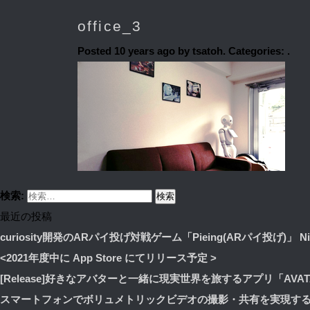
office_3
Posted
10 years ago
by tsatoh. Categories: .
検索:
最近の投稿
curiosity開発のARパイ投げ対戦ゲーム「Pieing(ARパイ投げ)」 Nian
<2021年度中に App Store にてリリース予定 >
[Release]好きなアバターと一緒に現実世界を旅するアプリ「AVA
スマートフォンでボリュメトリックビデオの撮影・共有を実現す