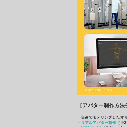
［アバター制作方法
・自身でモデリングしたオリ
・
リアルアバター制作
［※