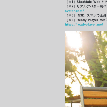
［※1］Skethfab: W
［※2］リアルアバター制作
avatar.com/
［※3］IN3D: スマホ
［※4］Ready Play
https://readyplayer.me/