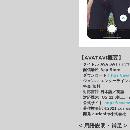
【AVATAVI概要】
・タイトル AVATAVI（ア
・配信場所 App Store
・ダウンロード
https://av
・ジャンル エンターテイン
・料金 無料
・対応言語 日本語／英語
・対応端末 iOS 11.0以上・
・公式サイト
https://avat
・著作権表記 ©️2021 curiosit
・開発 curiosity株式会社
< 用語説明・補足 >