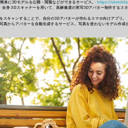
eb上で簡単に3Dモデルを公開・閲覧などができるサービス。
https://sketchf
: 全身３Dスキャナーを用いて、高解像度の実写3Dアバター制作するス
で全身をスキャンすることで、自分の3Dアバターが作れるスマホ向けアプリ。
er Me: 写真からアバターを自動生成するサービス。写真を使わないモデル作成