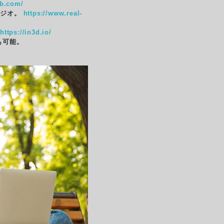
ab.com/
タジオ。
https://www.real-
https://in3d.io/
も可能。