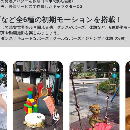
分の簡易アバターを作成（※glb形式推奨）
］等、外部サービスで作成したキャラクターCG
など全6種の初期モーションを搭載！
して現実世界を歩き回れる他、ダンスやポーズ、休憩など、6種動作モ
写真や動画撮影を楽しみましょう。
ダンス／キュートなポーズ／クールなポーズ／ジャンプ／休憩 の6種］