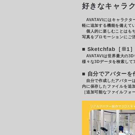
好きなキャラ
AVATAVIにはキャラク
軽に追加する機能を備えて
個人的に楽しむことはもちろ
写真をプロモーションにご
■ Sketchfab
AVATAVIは世界最大の3
様々な3Dデータを検索して
■ 自分でアバター
自分で作成したアバターは、D
内に保存したファイルを追加
［追加可能なファイルフォーマット］