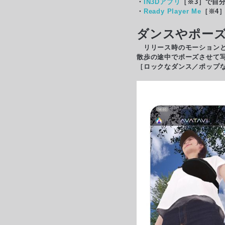
・
IN3Dアプリ
［※3］で自
・
Ready Player Me
［※4
ダンスやポーズ
リリース時のモーションと
散歩の途中でポーズさせて
［ロックなダンス／ポップな