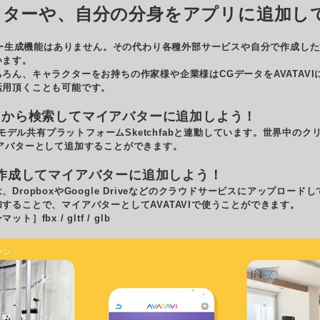
クターや、自分の分身をアプリに追加し
ター生成機能はありません。その代わり各種外部サービスや自分で作成した
います。
ん、キャラクターをお持ちの作家様や企業様はCGデータをAVATAVI
活用頂くことも可能です。
［※1］から検索してマイアバターに追加しよう！
Dモデル共有プラットフォームSketchfabと連動しています。世界中の
アバターとして追加することができます。
を作成してマイアバターに追加しよう！
ropboxやGoogle Driveなどのクラウドサービスにアップロード
することで、マイアバターとしてAVATAVIで使うことができます。
fbx / gltf / glb