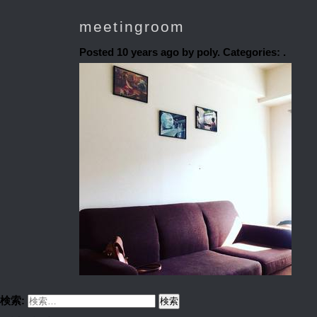
meetingroom
Posted
10 years ago
by poly. Categories: .
検索: