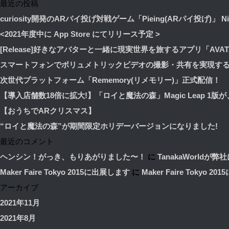
最近の投稿
curiosity開発のARパイ投げ対戦ゲーム「Pieing(ARパイ投げ)」 Nian
<2021年度中に App Store にてリリース予定 >
[Release]好きなアバターと一緒に現実世界を旅するアプリ「AVA
スマートフォンでボリュメトリックビデオの撮影・共有を実現す
次世代プラットフォーム「Rememory(リメモリー)」正式配信！
【導入店舗数18倍に拡大!】「ロイと魔法の森」Magic Leap 1版
【おうちでARクリスマス】
“ロイと魔法の森”が期間限定ホリデーバージョンになりました!
最近のコメント
ヘンシン！がっき、もりあがりました〜！
に
TanakaWorldが弊社に
Maker Faire Tokyo 2015に出展します
に
Maker Faire Tokyo 2
アーカイブ
2021年11月
2021年8月